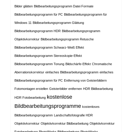
Bilder glätten
Bildbearbeitungsprogramm Datei Formate
Bildbearbeitungsprogramm für PC
Bildbearbeitungsprogramm für
Windows 11
Bildbearbeitungsprogramm Glättung
Bildbearbeitungsprogramm HDR
Bildbearbeitungsprogramm
Objektivkorrektur
Bildbearbeitungsprogramm Retusche
Bildbearbeitungsprogramm Schwarz-Weiß Effekt
Bildbearbeitungsprogramm Stereoskopie-Effekt
Bildbearbeitungsprogramm Tonung
Bildschärfe-Effekt
Chromatische
Aberrationskorrektur
einfaches Bildbearbeitungsprogramm
einfaches
Bildbearbeitungsprogramm für PC
Entfernung von Geisterbildern
Fotomontagen erstellen
Geisterbilder entfernen
HDR Bildbearbeitung
kostenlose
HDR Fotobearbeitung
Bildbearbeitungsprogramme
kostenloses
Bildbearbeitungsprogramm
Landschaftsfotografie HDR
Objektivkorrektur
Objektivkorrektur Bildbearbeitung
Objektivkorrektur
Fotobearbeitung
PhotoWorks Bildbearbeitung
PhotoWorks