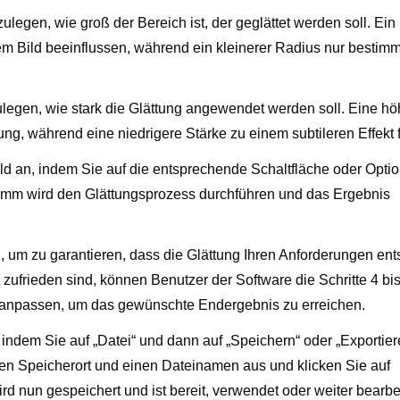
legen, wie groß der Bereich ist, der geglättet werden soll. Ein
m Bild beeinflussen, während ein kleinerer Radius nur bestim
ulegen, wie stark die Glättung angewendet werden soll. Eine hö
tung, während eine niedrigere Stärke zu einem subtileren Effekt f
ld an, indem Sie auf die entsprechende Schaltfläche oder Opti
ramm wird den Glättungsprozess durchführen und das Ergebnis
, um zu garantieren, dass die Glättung Ihren Anforderungen ents
zufrieden sind, können Benutzer der Software die Schritte 4 bis
 anpassen, um das gewünschte Endergebnis zu erreichen.
 indem Sie auf „Datei“ und dann auf „Speichern“ oder „Exportier
en Speicherort und einen Dateinamen aus und klicken Sie auf
rd nun gespeichert und ist bereit, verwendet oder weiter bearbe