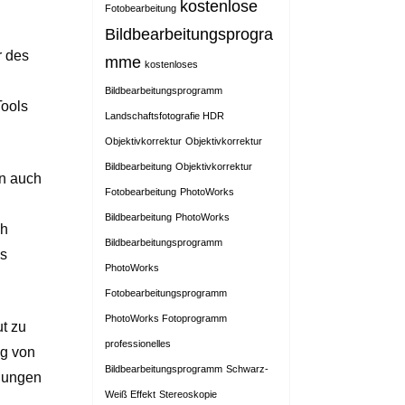
kostenlose
Fotobearbeitung
Bildbearbeitungsprogra
r des
mme
kostenloses
Bildbearbeitungsprogramm
Tools
Landschaftsfotografie HDR
Objektivkorrektur
Objektivkorrektur
Bildbearbeitung
Objektivkorrektur
rn auch
Fotobearbeitung
PhotoWorks
Bildbearbeitung
PhotoWorks
ch
Bildbearbeitungsprogramm
as
PhotoWorks
Fotobearbeitungsprogramm
PhotoWorks Fotoprogramm
t zu
professionelles
ng von
Bildbearbeitungsprogramm
Schwarz-
llungen
Weiß Effekt
Stereoskopie