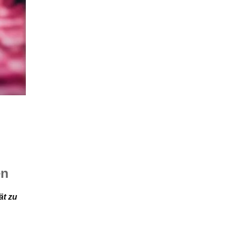
en
ät zu