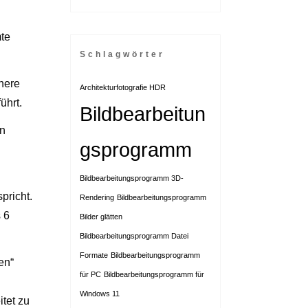
mte
Schlagwörter
here
Architekturfotografie HDR
ührt.
Bildbearbeitun
on
gsprogramm
Bildbearbeitungsprogramm 3D-
pricht.
Rendering
Bildbearbeitungsprogramm
 6
Bilder glätten
Bildbearbeitungsprogramm Datei
Formate
Bildbearbeitungsprogramm
en“
für PC
Bildbearbeitungsprogramm für
Windows 11
itet zu