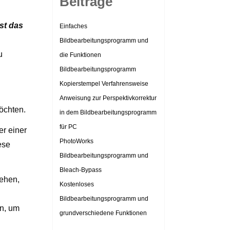
Beiträge
st das
Einfaches
Bildbearbeitungsprogramm und
u
die Funktionen
Bildbearbeitungsprogramm
Kopierstempel Verfahrensweise
Anweisung zur Perspektivkorrektur
öchten.
in dem Bildbearbeitungsprogramm
für PC
r einer
PhotoWorks
ese
Bildbearbeitungsprogramm und
Bleach-Bypass
sehen,
Kostenloses
Bildbearbeitungsprogramm und
n, um
grundverschiedene Funktionen