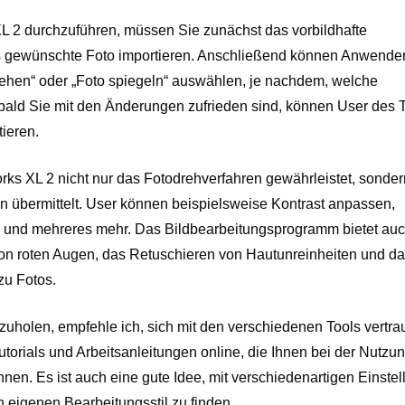
 2 durchzuführen, müssen Sie zunächst das vorbildhafte
s gewünschte Foto importieren. Anschließend können Anwende
ehen“ oder „Foto spiegeln“ auswählen, je nachdem, welche
ald Sie mit den Änderungen zufrieden sind, können User des 
ieren.
orks XL 2 nicht nur das Fotodrehverfahren gewährleistet, sonde
 übermittelt. User können beispielsweise Kontrast anpassen,
n und mehreres mehr. Das Bildbearbeitungsprogramm bietet au
von roten Augen, das Retuschieren von Hautunreinheiten und d
zu Fotos.
holen, empfehle ich, sich mit den verschiedenen Tools vertrau
torials und Arbeitsanleitungen online, die Ihnen bei der Nutzu
en. Es ist auch eine gute Idee, mit verschiedenartigen Einste
 eigenen Bearbeitungsstil zu finden.