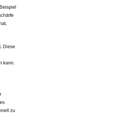
Beispiel
schärfe
hat,
t. Diese
n kann.
r
ses
hnell zu