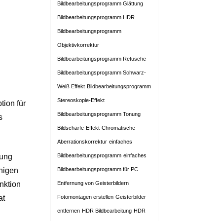
Bildbearbeitungsprogramm Glättung
Bildbearbeitungsprogramm HDR
Bildbearbeitungsprogramm
Objektivkorrektur
Bildbearbeitungsprogramm Retusche
Bildbearbeitungsprogramm Schwarz-
Weiß Effekt
Bildbearbeitungsprogramm
Stereoskopie-Effekt
tion für
Bildbearbeitungsprogramm Tonung
s
Bildschärfe-Effekt
Chromatische
Aberrationskorrektur
einfaches
tung
Bildbearbeitungsprogramm
einfaches
enigen
Bildbearbeitungsprogramm für PC
nktion
Entfernung von Geisterbildern
at
Fotomontagen erstellen
Geisterbilder
entfernen
HDR Bildbearbeitung
HDR