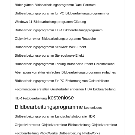
Bilder glätten
Bildbearbeitungsprogramm Datei Formate
Bildbearbeitungsprogramm für PC
Bildbearbeitungsprogramm für
Windows 11
Bildbearbeitungsprogramm Glättung
Bildbearbeitungsprogramm HDR
Bildbearbeitungsprogramm
Objektivkorrektur
Bildbearbeitungsprogramm Retusche
Bildbearbeitungsprogramm Schwarz-Weiß Effekt
Bildbearbeitungsprogramm Stereoskopie-Effekt
Bildbearbeitungsprogramm Tonung
Bildschärfe-Effekt
Chromatische
Aberrationskorrektur
einfaches Bildbearbeitungsprogramm
einfaches
Bildbearbeitungsprogramm für PC
Entfernung von Geisterbildern
Fotomontagen erstellen
Geisterbilder entfernen
HDR Bildbearbeitung
kostenlose
HDR Fotobearbeitung
Bildbearbeitungsprogramme
kostenloses
Bildbearbeitungsprogramm
Landschaftsfotografie HDR
Objektivkorrektur
Objektivkorrektur Bildbearbeitung
Objektivkorrektur
Fotobearbeitung
PhotoWorks Bildbearbeitung
PhotoWorks