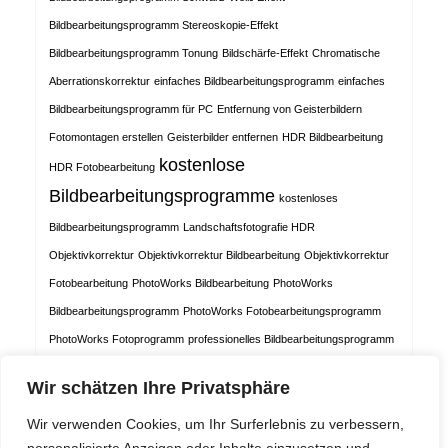
Bildbearbeitungsprogramm Stereoskopie-Effekt
Bildbearbeitungsprogramm Tonung
Bildschärfe-Effekt
Chromatische
Aberrationskorrektur
einfaches Bildbearbeitungsprogramm
einfaches
Bildbearbeitungsprogramm für PC
Entfernung von Geisterbildern
Fotomontagen erstellen
Geisterbilder entfernen
HDR Bildbearbeitung
kostenlose
HDR Fotobearbeitung
Bildbearbeitungsprogramme
kostenloses
Bildbearbeitungsprogramm
Landschaftsfotografie HDR
Objektivkorrektur
Objektivkorrektur Bildbearbeitung
Objektivkorrektur
Fotobearbeitung
PhotoWorks Bildbearbeitung
PhotoWorks
Bildbearbeitungsprogramm
PhotoWorks Fotobearbeitungsprogramm
PhotoWorks Fotoprogramm
professionelles Bildbearbeitungsprogramm
Schwarz-Weiß Effekt
Stereoskopie
Stereoskopie-Effekt
Stereoskopie-
Wir schätzen Ihre Privatsphäre
Effekt Bildbearbeitung
Stereoskopie-Effekt Fotobearbeitung
Test
Wir verwenden Cookies, um Ihr Surferlebnis zu verbessern,
Bildbearbeitungsprogramme
Tonung von Fotos
Verzerrungskorrektur