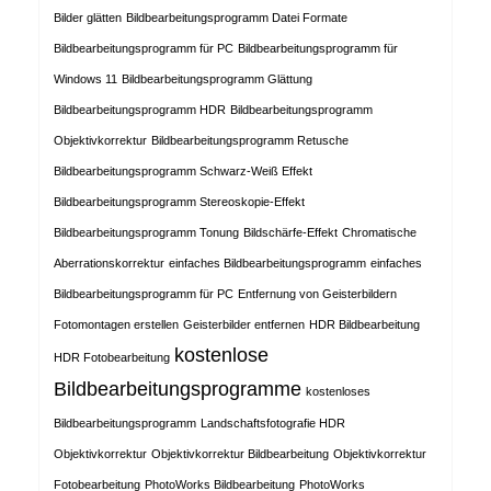
Bilder glätten
Bildbearbeitungsprogramm Datei Formate
Bildbearbeitungsprogramm für PC
Bildbearbeitungsprogramm für
Windows 11
Bildbearbeitungsprogramm Glättung
Bildbearbeitungsprogramm HDR
Bildbearbeitungsprogramm
Objektivkorrektur
Bildbearbeitungsprogramm Retusche
Bildbearbeitungsprogramm Schwarz-Weiß Effekt
Bildbearbeitungsprogramm Stereoskopie-Effekt
Bildbearbeitungsprogramm Tonung
Bildschärfe-Effekt
Chromatische
Aberrationskorrektur
einfaches Bildbearbeitungsprogramm
einfaches
Bildbearbeitungsprogramm für PC
Entfernung von Geisterbildern
Fotomontagen erstellen
Geisterbilder entfernen
HDR Bildbearbeitung
kostenlose
HDR Fotobearbeitung
Bildbearbeitungsprogramme
kostenloses
Bildbearbeitungsprogramm
Landschaftsfotografie HDR
Objektivkorrektur
Objektivkorrektur Bildbearbeitung
Objektivkorrektur
Fotobearbeitung
PhotoWorks Bildbearbeitung
PhotoWorks