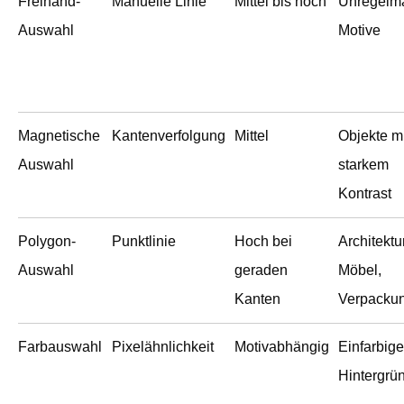
Freihand-
Manuelle Linie
Mittel bis hoch
Unregelm
Auswahl
Motive
Magnetische
Kantenverfolgung
Mittel
Objekte mi
Auswahl
starkem
Kontrast
Polygon-
Punktlinie
Hoch bei
Architektur
Auswahl
geraden
Möbel,
Kanten
Verpacku
Farbauswahl
Pixelähnlichkeit
Motivabhängig
Einfarbige
Hintergrü