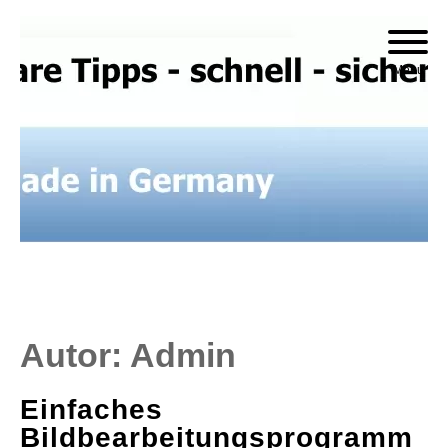
Skip
to
Menu
content
Autor:
Admin
Einfaches
Bildbearbeitungsprogramm